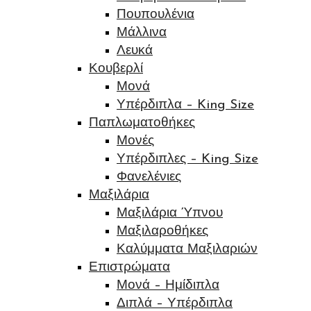
Πουπουλένια
Μάλλινα
Λευκά
Κουβερλί
Μονά
Υπέρδιπλα – King Size
Παπλωματοθήκες
Μονές
Υπέρδιπλες – King Size
Φανελένιες
Μαξιλάρια
Μαξιλάρια Ύπνου
Μαξιλαροθήκες
Καλύμματα Μαξιλαριών
Επιστρώματα
Μονά – Ημίδιπλα
Διπλά – Υπέρδιπλα