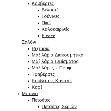
Κουβέρτες
Βελουτέ
Γούνινες
Πικέ
Καλοκαιρινές
Fleece
Σαλόνι
Ριχτάρια
Μαξιλάρια Διακοσμητικά
Μαξιλάρια Γεμίσματος
Μαξιλάρες – Πουφ
Τραβέρσες
Κουβέρτες Καναπέ
Καρέ
Μπάνιο
Πετσέτες
Πετσέτες Χεριών