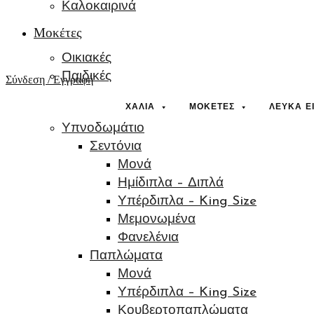
Καλοκαιρινά
Μοκέτες
Οικιακές
Παιδικές
Σύνδεση / Εγγραφή
Λευκά Είδη
ΧΑΛΙΆ
ΜΟΚΈΤΕΣ
ΛΕΥΚΆ Ε
Υπνοδωμάτιο
Σεντόνια
Μονά
Ημίδιπλα – Διπλά
Υπέρδιπλα – King Size
Μεμονωμένα
Φανελένια
Παπλώματα
Μονά
Υπέρδιπλα – King Size
Κουβερτοπαπλώματα