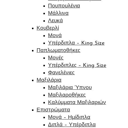
Πουπουλένια
Μάλλινα
Λευκά
Κουβερλί
Μονά
Υπέρδιπλα – King Size
Παπλωματοθήκες
Μονές
Υπέρδιπλες – King Size
Φανελένιες
Μαξιλάρια
Μαξιλάρια Ύπνου
Μαξιλαροθήκες
Καλύμματα Μαξιλαριών
Επιστρώματα
Μονά – Ημίδιπλα
Διπλά – Υπέρδιπλα