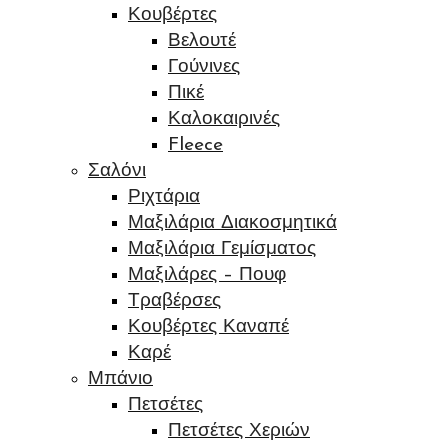
Κουβέρτες
Βελουτέ
Γούνινες
Πικέ
Καλοκαιρινές
Fleece
Σαλόνι
Ριχτάρια
Μαξιλάρια Διακοσμητικά
Μαξιλάρια Γεμίσματος
Μαξιλάρες – Πουφ
Τραβέρσες
Κουβέρτες Καναπέ
Καρέ
Μπάνιο
Πετσέτες
Πετσέτες Χεριών