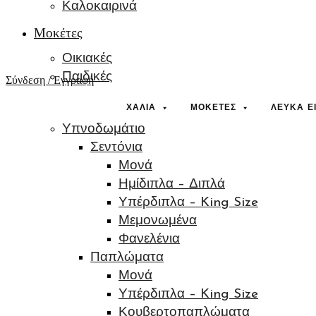
Καλοκαιρινά
Μοκέτες
Οικιακές
Παιδικές
Σύνδεση / Εγγραφή
Λευκά Είδη
ΧΑΛΙΆ
ΜΟΚΈΤΕΣ
ΛΕΥΚΆ Ε
Υπνοδωμάτιο
Σεντόνια
Μονά
Ημίδιπλα – Διπλά
Υπέρδιπλα – King Size
Μεμονωμένα
Φανελένια
Παπλώματα
Μονά
Υπέρδιπλα – King Size
Κουβερτοπαπλώματα