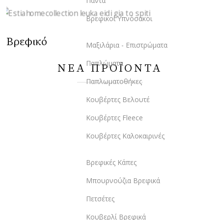
Πάντα
Βρεφικοί Υπνόσακοι
Βρεφικό
Μαξιλάρια - Επιστρώματα
Παπλώματα
ΝΕΑ ΠΡΟΪΟΝΤΑ
Παπλωματοθήκες
Κουβέρτες Βελουτέ
Κουβέρτες Fleece
Κουβέρτες Καλοκαιρινές
Βρεφικές Κάπες
Μπουρνούζια Βρεφικά
Πετσέτες
Κουβερλί Βρεφικά