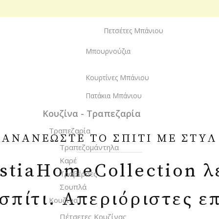
Πετσέτες Προσώπου
Πετσέτες Μπάνιου
Μπουρνούζια
Κουρτίνες Μπάνιου
Πατάκια Μπάνιου
Κουζίνα - Τραπεζαρία
Τραπεζαρία
ΑΝΑΝΕΩΣΤΕ ΤΟ ΣΠΙΤΙ ΜΕ ΣΤΥΛ
Τραπεζομάντηλα
Καρέ
tiaHomeCollection λε
Τραβέρσες
Σουπλά
 σπίτι. Απεριόριστες ε
Κουζίνα
Πέτσετες Κουζίνας