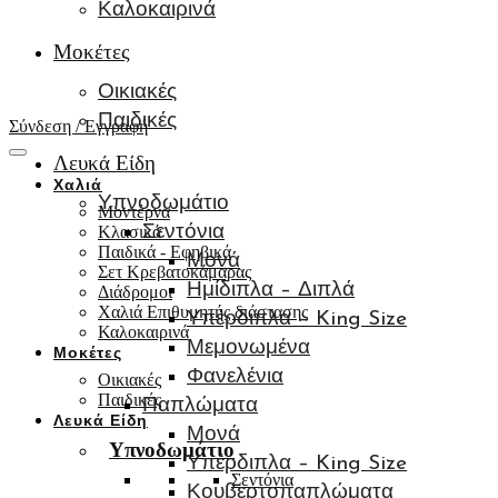
Καλοκαιρινά
Μοκέτες
Οικιακές
Παιδικές
Σύνδεση / Εγγραφή
Λευκά Είδη
Χαλιά
Υπνοδωμάτιο
Μοντέρνα
Κλασικά
Σεντόνια
Παιδικά - Εφηβικά
Μονά
Σετ Κρεβατοκάμαρας
Ημίδιπλα – Διπλά
Διάδρομοι
Χαλιά Επιθυμητής διάστασης
Υπέρδιπλα – King Size
Καλοκαιρινά
Μεμονωμένα
Μοκέτες
Φανελένια
Οικιακές
Παιδικές
Παπλώματα
Λευκά Είδη
Μονά
Υπνοδωμάτιο
Υπέρδιπλα – King Size
Σεντόνια
Κουβερτοπαπλώματα