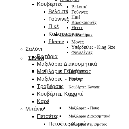
Κουβέρτες
Βελουτέ
Βελουτέ
Γούνινες
Πικέ
Γούνινες
Καλοκαιρινές
Πικέ
Fleece
Καλοκαιρινές
Παπλωματοθήκες
Fleece
Μονές
Υπέρδιπλες - King Size
Σαλόνι
Φανελένιες
Ριχτάρια
Σαλόνι
Μαξιλάρια Διακοσμητικά
Τραβέρσες
Μαξιλάρια Γεμίσματος
Μαξιλάρες – Πουφ
Ριχτάρια
Τραβέρσες
Κουβέρτες Καναπέ
Κουβέρτες Καναπέ
Καρέ
Καρέ
Μαξιλάρες - Πουφ
Μπάνιο
Πετσέτες
Μαξιλάρια Διακοσμητικά
Πετσέτες Χεριών
Μαξιλάρια Γεμίσματος