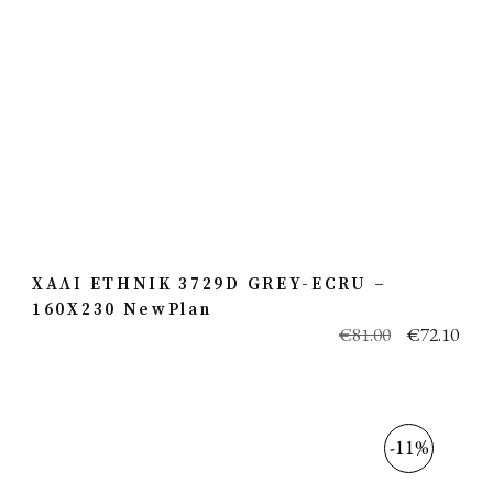
ΧΑΛΙ ETHNIK 3729D GREY-ECRU –
160X230 NewPlan
€
81.00
€
72.10
-11%