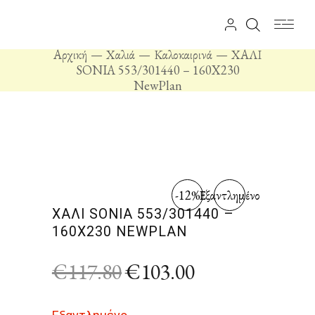
Αρχική
Χαλιά
Καλοκαιρινά
ΧΑΛΙ
SONIA 553/301440 – 160X230
NewPlan
-12%
Εξαντλημένο
ΧΑΛΙ SONIA 553/301440 –
160X230 NEWPLAN
€
117.80
€
103.00