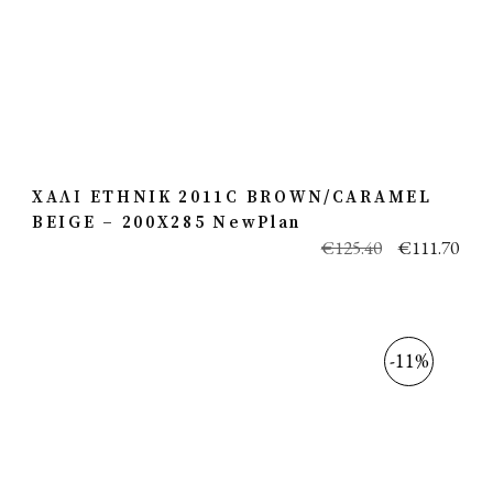
ΧΑΛΙ ETHNIK 2011C BROWN/CARAMEL
BEIGE – 200X285 NewPlan
€
125.40
€
111.70
-11%