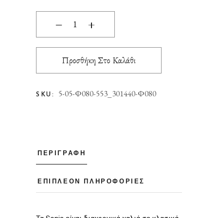
ΧΑΛΙ SONIA 553/301440 ΔΙΑΔΡΟΜΟΣ 080Μ Ne
‒
+
Προσθήκη Στο Καλάθι
5-05-Φ080-553_301440-Φ080
SKU:
ΠΕΡΙΓΡΑΦΉ
ΕΠΙΠΛΈΟΝ ΠΛΗΡΟΦΟΡΊΕΣ