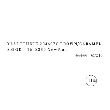
ΧΑΛΙ ETHNIK 203607C BROWN/CARAMEL
BEIGE – 160X230 NewPlan
€
81.00
€
72.10
-11%