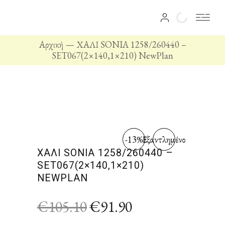
Αρχική
ΧΑΛΙ SONIA 1258/260440 –
SET067(2×140,1×210) NewPlan
-13%
Εξαντλημένο
ΧΑΛΙ SONIA 1258/260440 –
SET067(2×140,1×210)
NEWPLAN
€
105.10
€
91.90