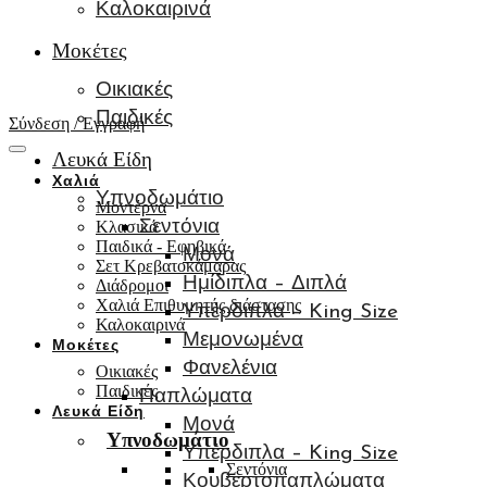
Καλοκαιρινά
Μοκέτες
Οικιακές
Παιδικές
Σύνδεση / Εγγραφή
Λευκά Είδη
Χαλιά
Υπνοδωμάτιο
Μοντέρνα
Κλασικά
Σεντόνια
Παιδικά - Εφηβικά
Μονά
Σετ Κρεβατοκάμαρας
Ημίδιπλα – Διπλά
Διάδρομοι
Χαλιά Επιθυμητής διάστασης
Υπέρδιπλα – King Size
Καλοκαιρινά
Μεμονωμένα
Μοκέτες
Φανελένια
Οικιακές
Παιδικές
Παπλώματα
Λευκά Είδη
Μονά
Υπνοδωμάτιο
Υπέρδιπλα – King Size
Σεντόνια
Κουβερτοπαπλώματα