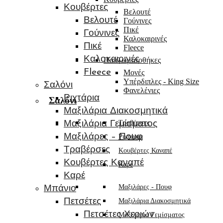
Κουβέρτες
Βελουτέ
Βελουτέ
Γούνινες
Πικέ
Γούνινες
Καλοκαιρινές
Πικέ
Fleece
Καλοκαιρινές
Παπλωματοθήκες
Fleece
Μονές
Υπέρδιπλες - King Size
Σαλόνι
Φανελένιες
Ριχτάρια
Σαλόνι
Μαξιλάρια Διακοσμητικά
Τραβέρσες
Μαξιλάρια Γεμίσματος
Μαξιλάρες – Πουφ
Ριχτάρια
Τραβέρσες
Κουβέρτες Καναπέ
Κουβέρτες Καναπέ
Καρέ
Καρέ
Μαξιλάρες - Πουφ
Μπάνιο
Πετσέτες
Μαξιλάρια Διακοσμητικά
Πετσέτες Χεριών
Μαξιλάρια Γεμίσματος