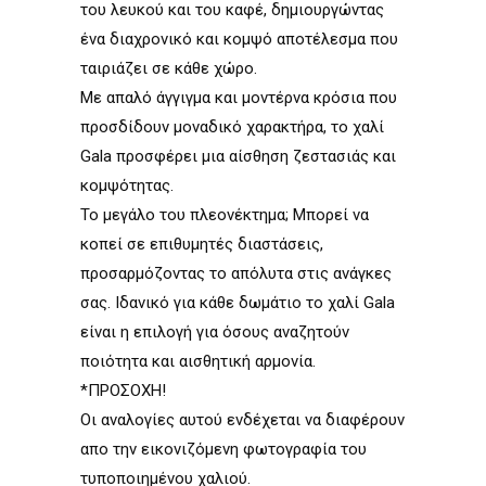
του λευκού και του καφέ, δηµιουργώντας
ένα διαχρονικό και κοµψό αποτέλεσµα που
ταιριάζει σε κάθε χώρο.
Με απαλό άγγιγµα και µοντέρνα κρόσια που
προσδίδουν µοναδικό χαρακτήρα, το χαλί
Gala προσφέρει µια αίσθηση ζεστασιάς και
κοµψότητας.
Το µεγάλο του πλεονέκτηµα; Μπορεί να
κοπεί σε επιθυµητές διαστάσεις,
προσαρµόζοντας το απόλυτα στις ανάγκες
σας. Ιδανικό για κάθε δωµάτιο το χαλί Gala
είναι η επιλογή για όσους αναζητούν
ποιότητα και αισθητική αρµονία.
*ΠΡΟΣΟΧΗ!
Οι αναλογίες αυτού ενδέχεται να διαφέρουν
απο την εικονιζόµενη φωτογραφία του
τυποποιηµένου χαλιού.