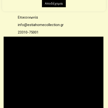
Αποδέχομαι
ΕΠΙΚΟΙΝΩΝΙΑ
Επικοινωνία
info@estiahomecollection.gr
23310-75001
© 2021 – All rights reserved | Designed
by
WeThinkDifferent