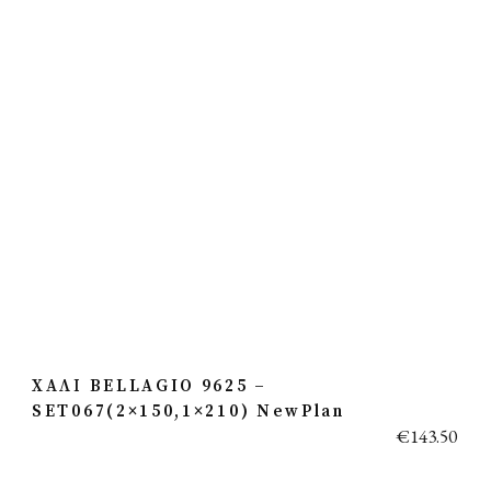
ΧΑΛΙ BELLAGIO 9625 –
SET067(2×150,1×210) NewPlan
€
143.50