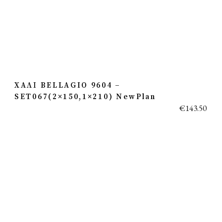
ΧΑΛΙ BELLAGIO 9604 –
SET067(2×150,1×210) NewPlan
€
143.50