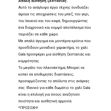
Απαλή αίσθηση ζεστασιάς.
Αυτό το ανάγλυφο έργο τέχνης συνδυάζει
άψογα τις αποχρώσεις του µπεζ, του γκρι,
του λευκού και του καφέ, δηµιουργώντας
ένα διαχρονικό και κοµψό αποτέλεσµα που
ταιριάζει σε κάθε χώρο.
Με απαλό άγγιγµα και µοντέρνα κρόσια που
προσδίδουν µοναδικό χαρακτήρα, το χαλί
Gala προσφέρει µια αίσθηση ζεστασιάς και
κοµψότητας.
Το µεγάλο του πλεονέκτηµα; Μπορεί να
κοπεί σε επιθυµητές διαστάσεις,
προσαρµόζοντας το απόλυτα στις ανάγκες
σας. Ιδανικό για κάθε δωµάτιο το χαλί Gala
είναι η επιλογή για όσους αναζητούν
ποιότητα και αισθητική αρµονία.
*ΠΡΟΣΟΧΗ!