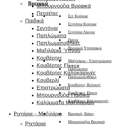
Βρεφικά
Μπουρνούζια Βρεφικά
Πετσέτες
Σετ Κούνιας
Παιδικά
Σεντόνια Κούνιας
Σεντόνια
Σεντόνια Λίκνου
Παπλώματα
Πάντα
Παπλωματοθήκες
Βρεφικοί Υπνόσακοι
Μαξιλάρια Ύπνου
Κουβέρτες
Μαξιλάρια - Επιστρώματα
Κουβέρτες Fleece
Παπλώματα
Κουβέρτες Καλοκαιρινές
Παπλωματοθήκες
Κουβερλί
Κουβέρτες Βελουτέ
Επιστρώματα
Κουβέρτες Fleece
Μπουρνούζια Παιδικά
Κουβέρτες Καλοκαιρινές
Καλύμματα Μαξιλαριών
Ριχτάρια – Μαξιλάρια
Βρεφικές Κάπες
Μπουρνούζια Βρεφικά
Ριχτάρια