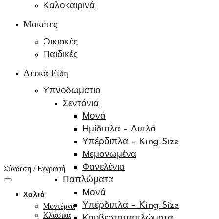
Καλοκαιρινά
Μοκέτες
Οικιακές
Παιδικές
Λευκά Είδη
Υπνοδωμάτιο
Σεντόνια
Μονά
Ημίδιπλα – Διπλά
Υπέρδιπλα – King Size
Μεμονωμένα
Φανελένια
Σύνδεση / Εγγραφή
Παπλώματα
Μονά
Χαλιά
Υπέρδιπλα – King Size
Μοντέρνα
Κλασικά
Κουβερτοπαπλώματα