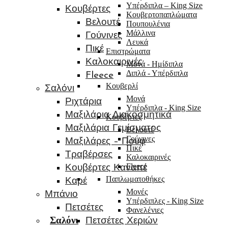
Υπέρδιπλα – King Size
Κουβέρτες
Κουβερτοπαπλώματα
Βελουτέ
Πουπουλένια
Μάλλινα
Γούνινες
Λευκά
Πικέ
Επιστρώματα
Καλοκαιρινές
Μονά - Ημίδιπλα
Διπλά - Υπέρδιπλα
Fleece
Κουβερλί
Σαλόνι
Μονά
Ριχτάρια
Υπέρδιπλα - King Size
Μαξιλάρια Διακοσμητικά
Κουβέρτες
Μαξιλάρια Γεμίσματος
Βελουτέ
Γούνινες
Μαξιλάρες – Πουφ
Πικέ
Τραβέρσες
Καλοκαιρινές
Fleece
Κουβέρτες Καναπέ
Παπλωματοθήκες
Καρέ
Μονές
Μπάνιο
Υπέρδιπλες - King Size
Πετσέτες
Φανελένιες
Σαλόνι
Πετσέτες Χεριών