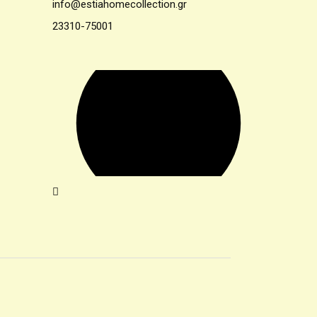
info@estiahomecollection.gr
23310-75001