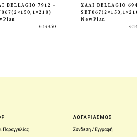
ΛΙ BELLAGIO 7912 –
ΧΑΛΙ BELLAGIO 694
T067(2×150,1×210)
SET067(2×150,1×21
wPlan
NewPlan
€
143.50
€
1
OP
ΛΟΓΑΡΙΑΣΜΟΣ
ι Παραγγελίας
Σύνδεση / Εγγραφή