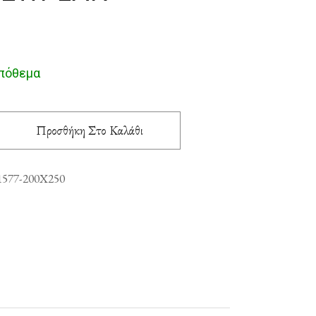
απόθεμα
 200X250 NewPlan ποσότητα
Προσθήκη Στο Καλάθι
1577-200X250