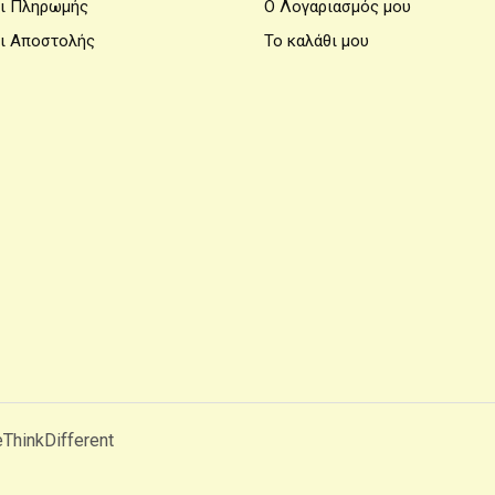
ι Πληρωμής
Ο Λογαριασμός μου
ι Αποστολής
Το καλάθι μου
ThinkDifferent