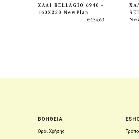
ΧΑΛΙ BELLAGIO 6940 –
ΧΑ
160X230 NewPlan
SE
€
154.60
Ne
ΒΟΗΘΕΙΑ
ESH
Όροι Χρήσης
Τρόπο