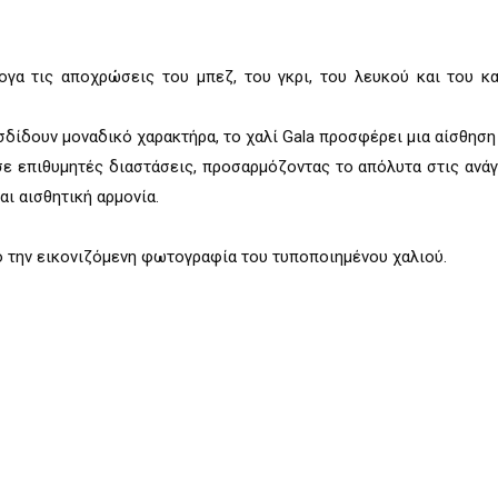
γα τις αποχρώσεις του µπεζ, του γκρι, του λευκού και του κ
σδίδουν µοναδικό χαρακτήρα, το χαλί Gala προσφέρει µια αίσθηση
ε επιθυµητές διαστάσεις, προσαρµόζοντας το απόλυτα στις ανάγκ
αι αισθητική αρµονία.
ο την εικονιζόµενη φωτογραφία του τυποποιηµένου χαλιού.