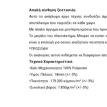
Απαλή αίσθηση ζεστασιάς.
Αυτό το ανάγλυφο έργο τέχνης συνδυάζει άψο
αποτέλεσµα που ταιριάζει σε κάθε χώρο.
Με απαλό άγγιγµα και µοντέρνα κρόσια που προ
Το µεγάλο του πλεονέκτηµα; Μπορεί να κοπεί σ
είναι η επιλογή για όσους αναζητούν ποιότητα κ
*ΠΡΟΣΟΧΗ!
Οι αναλογίες αυτού ενδέχεται να διαφέρουν απ
Τεχνικά Χαρακτηριστικά:
•Χαλί Μηχανοποίητο 100% Polyester
•Ύψος Πέλους: 18mm (+/-5%)
•Πυκνότητα : 179.200 κόµποι/m² (+/-5%)
2
•Συνολικό βάρος: 1.850gr/m
(+/-5%)