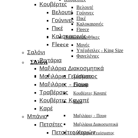
Κουβέρτες
Βελουτέ
Βελουτέ
Γούνινες
Πικέ
Γούνινες
Καλοκαιρινές
Πικέ
Fleece
Καλοκαιρινές
Παπλωματοθήκες
Fleece
Μονές
Υπέρδιπλες - King Size
Σαλόνι
Φανελένιες
Ριχτάρια
Σαλόνι
Μαξιλάρια Διακοσμητικά
Τραβέρσες
Μαξιλάρια Γεμίσματος
Μαξιλάρες – Πουφ
Ριχτάρια
Τραβέρσες
Κουβέρτες Καναπέ
Κουβέρτες Καναπέ
Καρέ
Καρέ
Μαξιλάρες - Πουφ
Μπάνιο
Πετσέτες
Μαξιλάρια Διακοσμητικά
Πετσέτες Χεριών
Μαξιλάρια Γεμίσματος