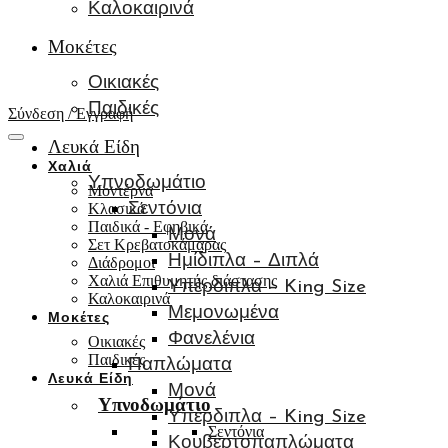
Καλοκαιρινά
Μοκέτες
Οικιακές
Παιδικές
Σύνδεση / Εγγραφή
Λευκά Είδη
Χαλιά
Υπνοδωμάτιο
Μοντέρνα
Κλασικά
Σεντόνια
Παιδικά - Εφηβικά
Μονά
Σετ Κρεβατοκάμαρας
Ημίδιπλα – Διπλά
Διάδρομοι
Χαλιά Επιθυμητής διάστασης
Υπέρδιπλα – King Size
Καλοκαιρινά
Μεμονωμένα
Μοκέτες
Φανελένια
Οικιακές
Παιδικές
Παπλώματα
Λευκά Είδη
Μονά
Υπνοδωμάτιο
Υπέρδιπλα – King Size
Σεντόνια
Κουβερτοπαπλώματα