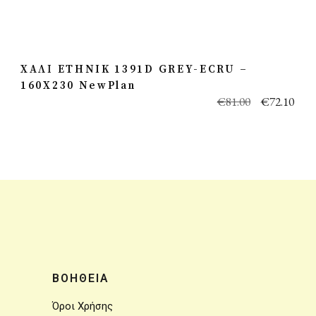
ΧΑΛΙ ETHNIK 1391D GREY-ECRU –
160X230 NewPlan
€
81.00
€
72.10
ΒΟΗΘΕΙΑ
Όροι Χρήσης