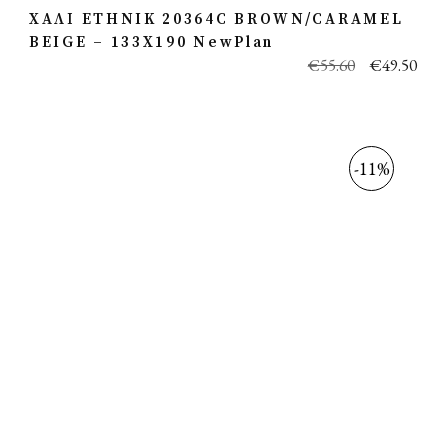
ΧΑΛΙ ETHNIK 20364C BROWN/CARAMEL
BEIGE – 133X190 NewPlan
€
55.60
€
49.50
-11%