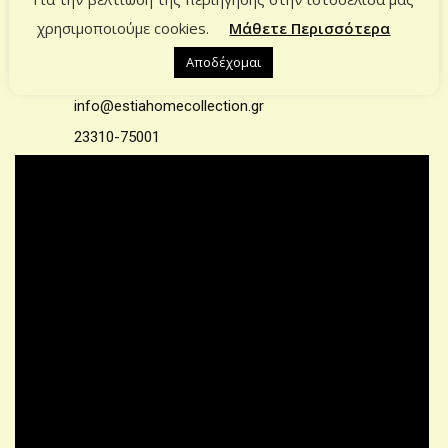
χρησιμοποιούμε cookies.
Μάθετε Περισσότερα
ΕΠΙΚΟΙΝΩΝΙΑ
Αποδέχομαι
Επικοινωνία
info@estiahomecollection.gr
23310-75001
© 2021 – All rights reserved | Designed
by
WeThinkDifferent