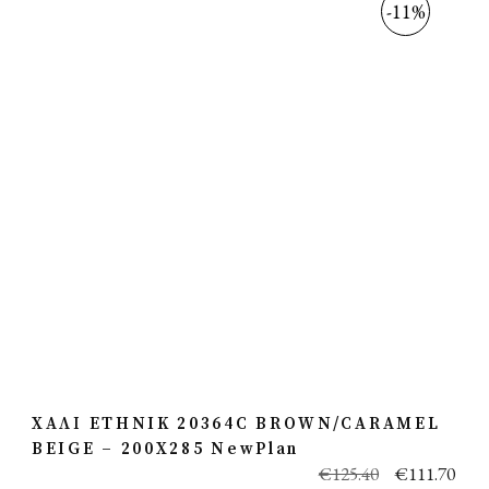
-11%
ΧΑΛΙ ETHNIK 20364C BROWN/CARAMEL
BEIGE – 200X285 NewPlan
€
125.40
€
111.70