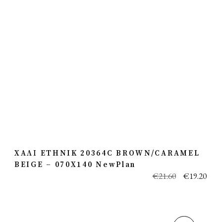
ΧΑΛΙ ETHNIK 20364C BROWN/CARAMEL
BEIGE – 070X140 NewPlan
€
21.60
€
19.20