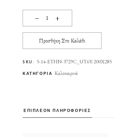
ΧΑΛΙ ETHNIK 203729C BROWN/CARAMEL BEIGE
‒
+
Προσθήκη Στο Καλάθι
5-14-ETHN-3729C_UT6Y-200X285
SKU:
Καλοκαιρινά
ΚΑΤΗΓΟΡΊΑ
ΕΠΙΠΛΈΟΝ ΠΛΗΡΟΦΟΡΊΕΣ