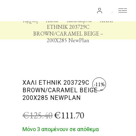
Αρχική
Χαλιά
Καλοκαιρινά
ΧΑΛΙ
ETHNIK 203729C
BROWN/CARAMEL BEIGE –
200X285 NewPlan
ΧΑΛΙ ETHNIK 203729C
-11%
BROWN/CARAMEL BEIGE –
200X285 NEWPLAN
€
125.40
€
111.70
Μόνο 3 απομένουν σε απόθεμα