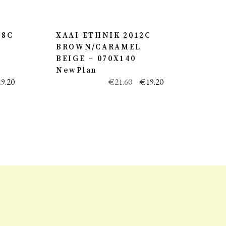
68C
ΧΑΛΙ ETHNIK 2012C
BROWN/CARAMEL
BEIGE – 070X140
NewPlan
19.20
€
21.60
€
19.20