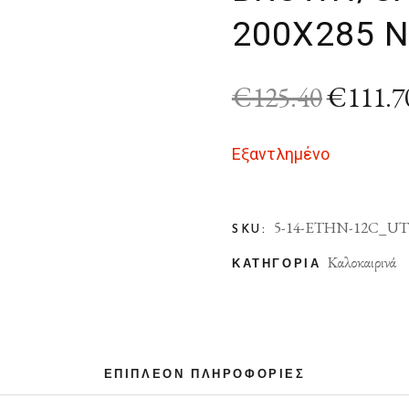
200X285 
€
125.40
€
111.7
Εξαντλημένο
5-14-ETHN-12C_UT
SKU:
Καλοκαιρινά
ΚΑΤΗΓΟΡΊΑ
ΕΠΙΠΛΈΟΝ ΠΛΗΡΟΦΟΡΊΕΣ