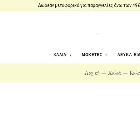
Δωρεάν μεταφορικά για παραγγελίες άνω των 49€
ΧΑΛΙΆ
ΜΟΚΈΤΕΣ
ΛΕΥΚΆ ΕΊ
Αρχική
Χαλιά
Καλο