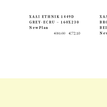
ΧΑΛΙ ETHNIK 1449D
ΧΑ
GREY-ECRU – 160X230
BR
NewPlan
BE
€
81.00
€
72.10
Ne