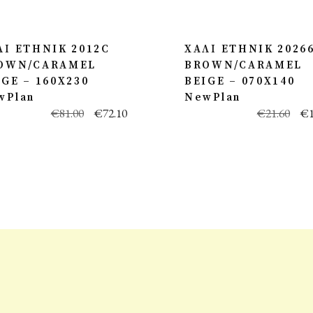
ΛΙ ETHNIK 2012C
ΧΑΛΙ ETHNIK 2026
OWN/CARAMEL
BROWN/CARAMEL
IGE – 160X230
BEIGE – 070X140
wPlan
NewPlan
€
81.00
€
72.10
€
21.60
€