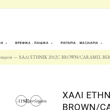
ΔΗ
ΒΡΕΦΙΚΆ - ΠΑΙΔΙΚΆ
ΡΙΧΤΆΡΙΑ - ΜΑΞΙΛΆΡΙΑ
καιρινά
ΧΑΛΙ ETHNIK 2012C BROWN/CARAMEL BEIGE
ΧΑΛΙ ETHN
-11%
Εξαντλημένο
BROWN/CA