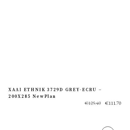
ΧΑΛΙ ETHNIK 3729D GREY-ECRU –
200X285 NewPlan
€
125.40
€
111.70