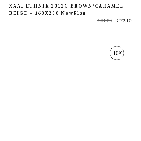
ΧΑΛΙ ETHNIK 2012C BROWN/CARAMEL
BEIGE – 160X230 NewPlan
€
81.00
€
72.10
-10%