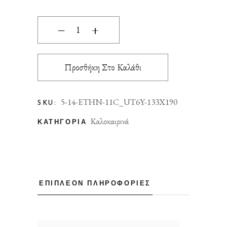
ΧΑΛΙ ETHNIK 2011C BROWN/CARAMEL BEIGE -
‒
+
Προσθήκη Στο Καλάθι
5-14-ETHN-11C_UT6Y-133X190
SKU:
Καλοκαιρινά
ΚΑΤΗΓΟΡΊΑ
ΕΠΙΠΛΈΟΝ ΠΛΗΡΟΦΟΡΊΕΣ