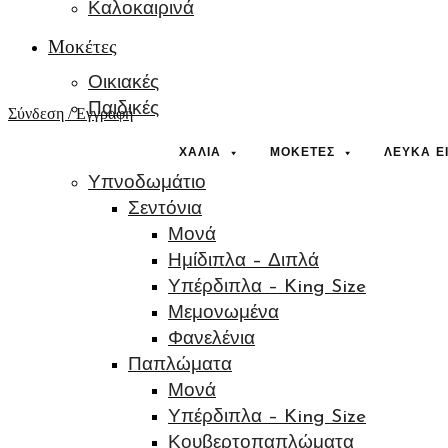
Καλοκαιρινά
Μοκέτες
Οικιακές
Παιδικές
Σύνδεση / Εγγραφή
Λευκά Είδη
ΧΑΛΙΆ
ΜΟΚΈΤΕΣ
ΛΕΥΚΆ Ε
Υπνοδωμάτιο
Σεντόνια
Μονά
Ημίδιπλα – Διπλά
Υπέρδιπλα – King Size
Μεμονωμένα
Φανελένια
Παπλώματα
Μονά
Υπέρδιπλα – King Size
Κουβερτοπαπλώματα