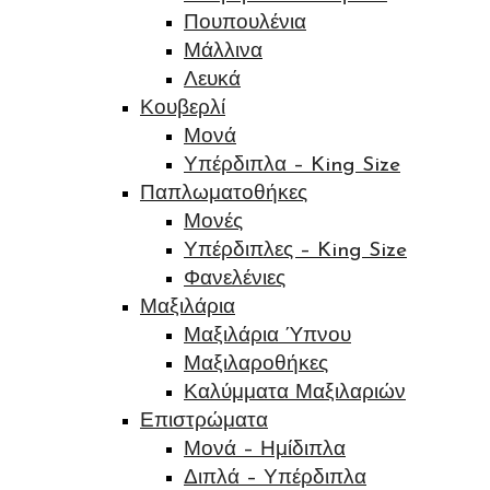
Πουπουλένια
Μάλλινα
Λευκά
Κουβερλί
Μονά
Υπέρδιπλα – King Size
Παπλωματοθήκες
Μονές
Υπέρδιπλες – King Size
Φανελένιες
Μαξιλάρια
Μαξιλάρια Ύπνου
Μαξιλαροθήκες
Καλύμματα Μαξιλαριών
Επιστρώματα
Μονά – Ημίδιπλα
Διπλά – Υπέρδιπλα