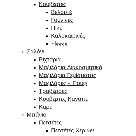
Κουβέρτες
Βελουτέ
Γούνινες
Πικέ
Καλοκαιρινές
Fleece
Σαλόνι
Ριχτάρια
Μαξιλάρια Διακοσμητικά
Μαξιλάρια Γεμίσματος
Μαξιλάρες – Πουφ
Τραβέρσες
Κουβέρτες Καναπέ
Καρέ
Μπάνιο
Πετσέτες
Πετσέτες Χεριών