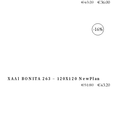
€
43.20
€
36.00
-16%
ΧΑΛΙ BONITA 263 – 120X120 NewPlan
€
51.80
€
43.20