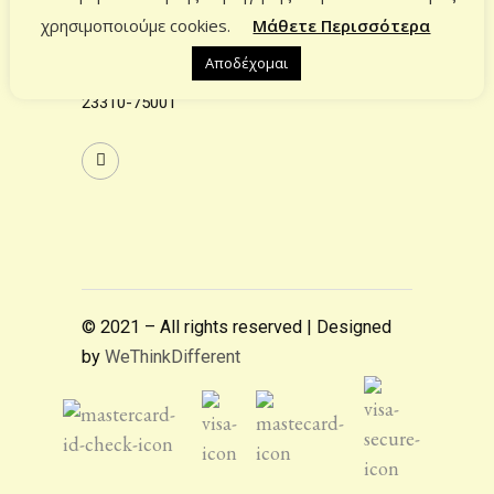
χρησιμοποιούμε cookies.
Μάθετε Περισσότερα
Επικοινωνία
Αποδέχομαι
info@estiahomecollection.gr
23310-75001
© 2021 – All rights reserved | Designed
by
WeThinkDifferent