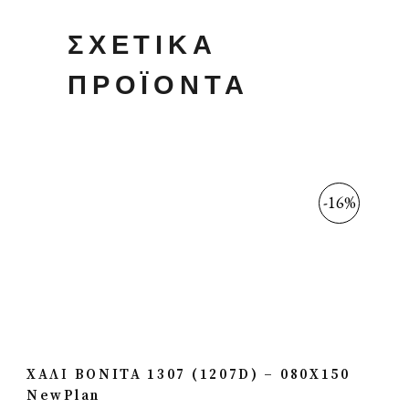
ΣΧΕΤΙΚΆ
ΠΡΟΪΌΝΤΑ
-16%
ΧΑΛΙ BONITA 1307 (1207D) – 080X150
NewPlan