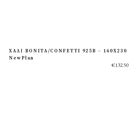
ΧΑΛΙ BONITA/CONFETTI 925B – 160X230
NewPlan
€
132.50