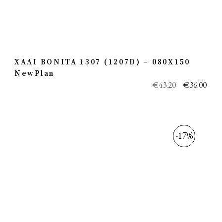
ΧΑΛΙ BONITA 1307 (1207D) – 080X150
NewPlan
€
43.20
€
36.00
-17%