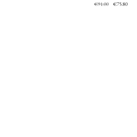
€
91.00
€
75.80