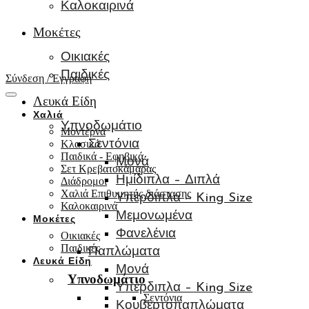
Καλοκαιρινά
Μοκέτες
Οικιακές
Παιδικές
Σύνδεση / Εγγραφή
Λευκά Είδη
Χαλιά
Υπνοδωμάτιο
Μοντέρνα
Κλασικά
Σεντόνια
Παιδικά - Εφηβικά
Μονά
Σετ Κρεβατοκάμαρας
Ημίδιπλα – Διπλά
Διάδρομοι
Χαλιά Επιθυμητής διάστασης
Υπέρδιπλα – King Size
Καλοκαιρινά
Μεμονωμένα
Μοκέτες
Φανελένια
Οικιακές
Παιδικές
Παπλώματα
Λευκά Είδη
Μονά
Υπνοδωμάτιο
Υπέρδιπλα – King Size
Σεντόνια
Κουβερτοπαπλώματα