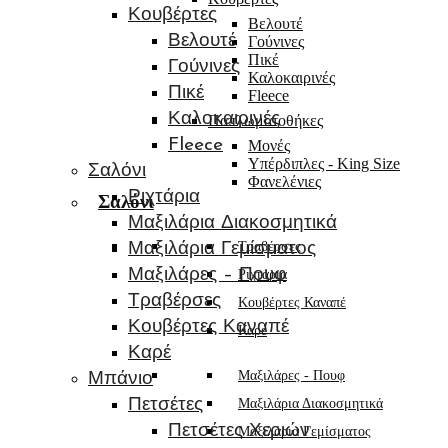
Κουβέρτες
Βελουτέ
Βελουτέ
Γούνινες
Πικέ
Γούνινες
Καλοκαιρινές
Πικέ
Fleece
Καλοκαιρινές
Παπλωματοθήκες
Fleece
Μονές
Υπέρδιπλες - King Size
Σαλόνι
Φανελένιες
Ριχτάρια
Σαλόνι
Μαξιλάρια Διακοσμητικά
Τραβέρσες
Μαξιλάρια Γεμίσματος
Μαξιλάρες – Πουφ
Ριχτάρια
Τραβέρσες
Κουβέρτες Καναπέ
Κουβέρτες Καναπέ
Καρέ
Καρέ
Μαξιλάρες - Πουφ
Μπάνιο
Πετσέτες
Μαξιλάρια Διακοσμητικά
Πετσέτες Χεριών
Μαξιλάρια Γεμίσματος