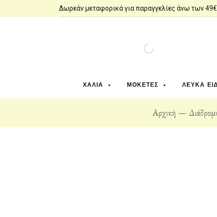
Δωρεάν μεταφορικά για παραγγελίες άνω των 49€
ΧΑΛΙΆ
ΜΟΚΈΤΕΣ
ΛΕΥΚΆ ΕΊ
Αρχική
Διάδρομ