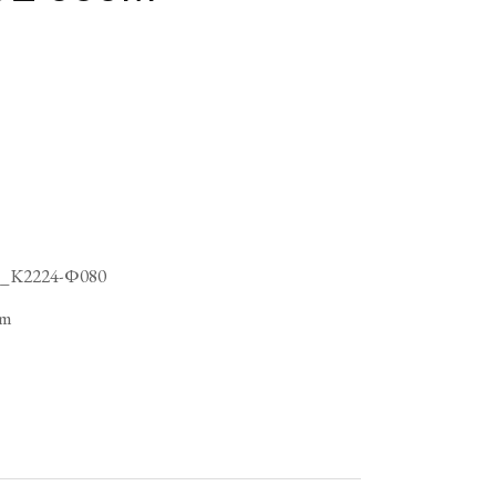
B_K2224-Φ080
cm