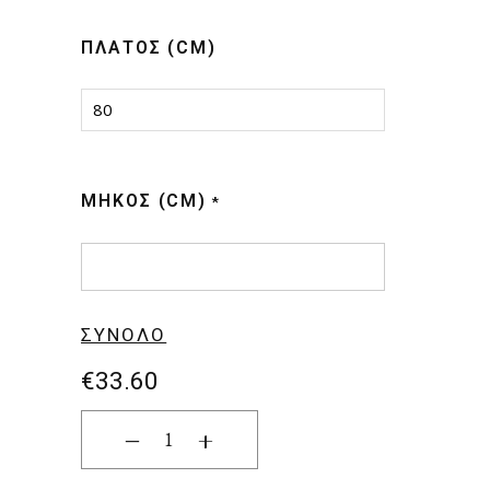
ΠΛΆΤΟΣ (CM)
80
ΜΉΚΟΣ (CM)
*
ΣΎΝΟΛΟ
€
33.60
ΧΑΛΙ BELLAGIO 9604 ΔΙΑΔΡΟΜΟΣ 080M NewPl
‒
+