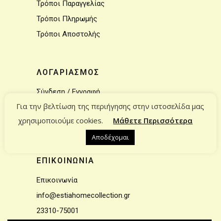
Τρόποι Παραγγελίας
Τρόποι Πληρωμής
Τρόποι Αποστολής
ΛΟΓΑΡΙΑΣΜΟΣ
Σύνδεση / Εγγραφή
Για την βελτίωση της περιήγησης στην ιστοσελίδα μας
Ο Λογαριασμός μου
χρησιμοποιούμε cookies.
Μάθετε Περισσότερα
Το καλάθι μου
Αποδέχομαι
ΕΠΙΚΟΙΝΩΝΙΑ
Επικοινωνία
info@estiahomecollection.gr
23310-75001