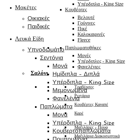
Υπέρδιπλα - King Size
Μοκέτες
Κουβέρτες
Βελουτέ
Οικιακές
Γούνινες
Παιδικές
Πικέ
Καλοκαιρινές
Λευκά Είδη
Fleece
Παπλωματοθήκες
Υπνοδωμάτιο
Μονές
Σεντόνια
Υπέρδιπλες - King Size
Μονά
Φανελένιες
Σαλόνι
Ημίδιπλα – Διπλά
Υπέρδιπλα – King Size
Τραβέρσες
Μεμονωμένα
Ριχτάρια
Φανελένια
Κουβέρτες Καναπέ
Παπλώματα
Καρέ
Μονά
Υπέρδιπλα – King Size
Μαξιλάρες - Πουφ
Κουβερτοπαπλώματα
Μαξιλάρια Διακοσμητικά
Πουπουλένια