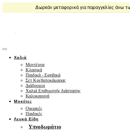
Δωρεάν μεταφορικά για παραγγελίες άνω τ
Χαλιά
Μοντέρνα
Κλασικά
Παιδικά - Εφηβικά
Σετ Κρεβατοκάμαρας
Διάδρομοι
Χαλιά Επιθυμητής διάστασης
Καλοκαιρινά
Μοκέτες
Οικιακές
Παιδικές
Λευκά Είδη
Υπνοδωμάτιο