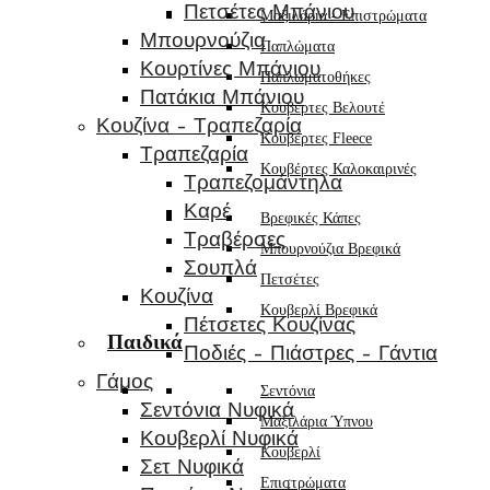
Πετσέτες Μπάνιου
Μαξιλάρια - Επιστρώματα
Μπουρνούζια
Παπλώματα
Κουρτίνες Μπάνιου
Παπλωματοθήκες
Πατάκια Μπάνιου
Κουβέρτες Βελουτέ
Κουζίνα – Τραπεζαρία
Κουβέρτες Fleece
Τραπεζαρία
Κουβέρτες Καλοκαιρινές
Τραπεζομάντηλα
Καρέ
Βρεφικές Κάπες
Τραβέρσες
Μπουρνούζια Βρεφικά
Σουπλά
Πετσέτες
Κουζίνα
Κουβερλί Βρεφικά
Πέτσετες Κουζίνας
Παιδικά
Ποδιές – Πιάστρες – Γάντια
Γάμος
Σεντόνια
Σεντόνια Νυφικά
Μαξιλάρια Ύπνου
Κουβερλί Νυφικά
Κουβερλί
Σετ Νυφικά
Επιστρώματα