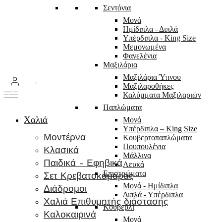
Σεντόνια
Μονά
Ημίδιπλα - Διπλά
Υπέρδιπλα - King Size
Μεμονωμένα
Φανελένια
Μαξιλάρια
Μαξιλάρια Ύπνου
Μαξιλαροθήκες
Καλύμματα Μαξιλαριών
Παπλώματα
Χαλιά
Μονά
Υπέρδιπλα – King Size
Μοντέρνα
Κουβερτοπαπλώματα
Πουπουλένια
Κλασικά
Μάλλινα
Παιδικά – Εφηβικά
Λευκά
Επιστρώματα
Σετ Κρεβατοκάμαρας
Μονά - Ημίδιπλα
Διάδρομοι
Διπλά - Υπέρδιπλα
Χαλιά Επιθυμητής διάστασης
Κουβερλί
Καλοκαιρινά
Μονά