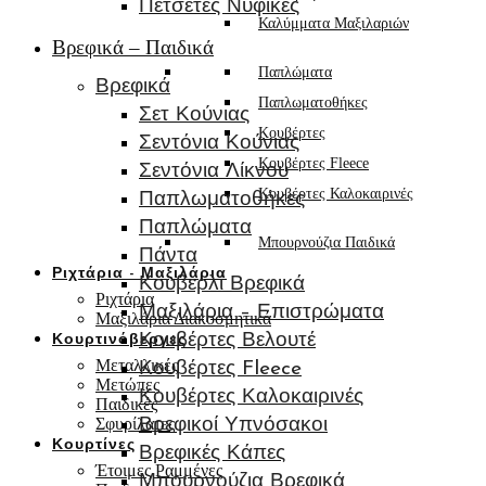
Πετσέτες Νυφικές
Καλύμματα Μαξιλαριών
Βρεφικά – Παιδικά
Παπλώματα
Βρεφικά
Παπλωματοθήκες
Σετ Κούνιας
Κουβέρτες
Σεντόνια Κούνιας
Κουβέρτες Fleece
Σεντόνια Λίκνου
Κουβέρτες Καλοκαιρινές
Παπλωματοθήκες
Παπλώματα
Μπουρνούζια Παιδικά
Πάντα
Ριχτάρια - Μαξιλάρια
Κουβερλί Βρεφικά
Ριχτάρια
Μαξιλάρια – Επιστρώματα
Μαξιλάρια Διακοσμητικά
Κουβέρτες Βελουτέ
Κουρτινόβεργες
Μεταλλικές
Κουβέρτες Fleece
Μετώπες
Κουβέρτες Καλοκαιρινές
Παιδικές
Σφυρίλατες
Βρεφικοί Υπνόσακοι
Κουρτίνες
Βρεφικές Κάπες
Έτοιμες Ραμμένες
Μπουρνούζια Βρεφικά