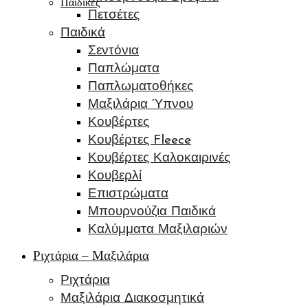
Παιδικές
Πετσέτες
Παιδικά
Σεντόνια
Παπλώματα
Παπλωματοθήκες
Μαξιλάρια Ύπνου
Κουβέρτες
Κουβέρτες Fleece
Κουβέρτες Καλοκαιρινές
Κουβερλί
Επιστρώματα
Μπουρνούζια Παιδικά
Καλύμματα Μαξιλαριών
Ριχτάρια – Μαξιλάρια
Ριχτάρια
Μαξιλάρια Διακοσμητικά