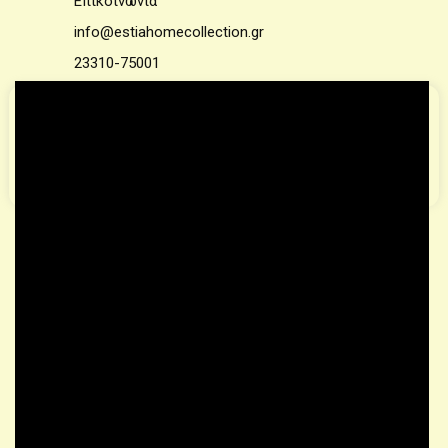
Επικοινωνία
info@estiahomecollection.gr
23310-75001
Για την βελτίωση της περιήγησης στην ιστοσελίδα μας
χρησιμοποιούμε cookies.
Μάθετε Περισσότερα
Αποδέχομαι
© 2021 – All rights reserved | Designed
by
WeThinkDifferent