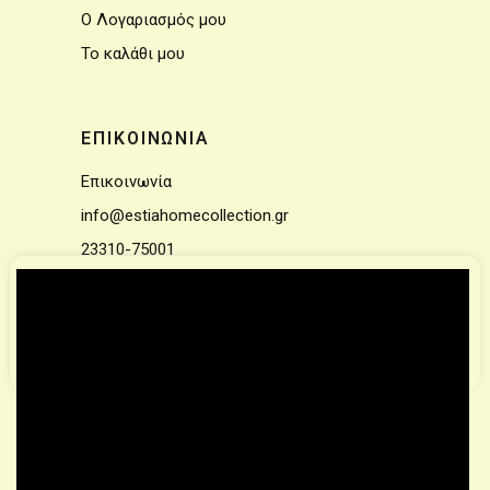
Ο Λογαριασμός μου
Το καλάθι μου
ΕΠΙΚΟΙΝΩΝΙΑ
Επικοινωνία
info@estiahomecollection.gr
23310-75001
Για την βελτίωση της περιήγησης στην ιστοσελίδα μας
χρησιμοποιούμε cookies.
Μάθετε Περισσότερα
Αποδέχομαι
© 2021 – All rights reserved | Designed